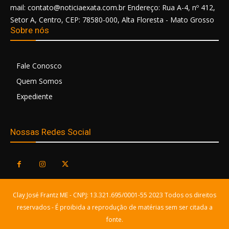
mail: contato@noticiaexata.com.br Endereço: Rua A-4, nº 412,
Setor A, Centro, CEP: 78580-000, Alta Floresta - Mato Grosso
Sobre nós
Fale Conosco
Quem Somos
Expediente
Nossas Redes Social
Clay José Frantz ME - CNPJ: 13.321.695/0001-55 2023 Todos os direitos
reservados - É proibida a reprodução de matérias sem ser citada a
fonte.