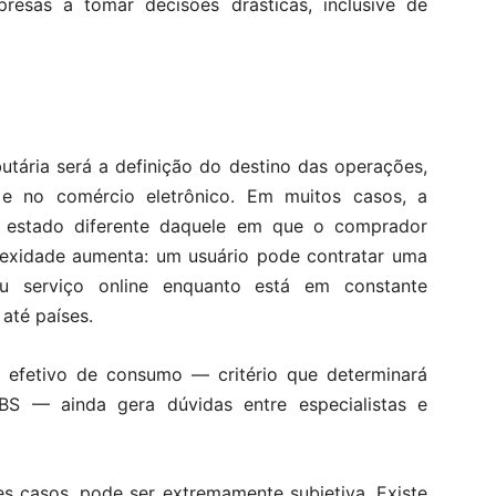
resas a tomar decisões drásticas, inclusive de
utária será a definição do destino das operações,
 e no comércio eletrônico. Em muitos casos, a
 estado diferente daquele em que o comprador
plexidade aumenta: um usuário pode contratar uma
ou serviço online enquanto está em constante
 até países.
al efetivo de consumo — critério que determinará
S — ainda gera dúvidas entre especialistas e
es casos, pode ser extremamente subjetiva. Existe