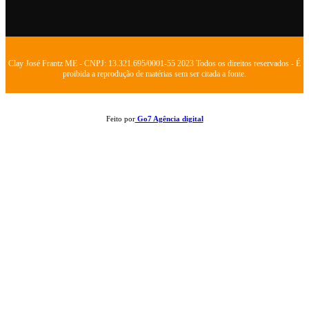
Clay José Frantz ME - CNPJ: 13.321.695/0001-55 2023 Todos os direitos reservados - É
proibida a reprodução de matérias sem ser citada a fonte.
Feito por
Go7 Agência digital