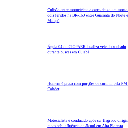
Colisão entre motocicleta e carro deixa um morto
dois feridos na BR-163 entre Guarantã do Norte e
Matupá
Águia 04 do CIOPAER localiza veículo roubado
durante buscas em Cuiabá
Homem é preso com porções de cocaína pela PM
Colíder
Motociclista é conduzido após ser flagrado dirigi
moto sob influência de álcool em Alta Floresta