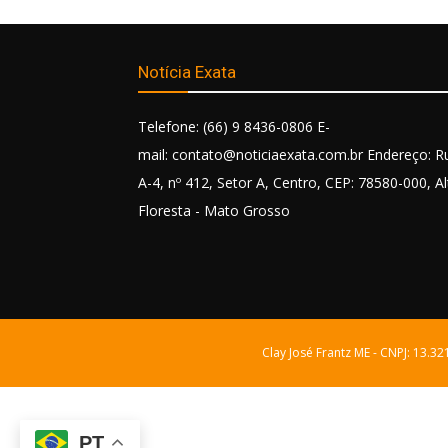
Notícia Exata
Telefone: (66) 9 8436-0806 E-
mail: contato@noticiaexata.com.br Endereço: R
A-4, nº 412, Setor A, Centro, CEP: 78580-000, Al
Floresta - Mato Grosso
Clay José Frantz ME - CNPJ: 13.3
PT