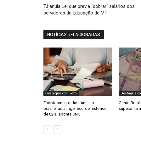
TJ anula Lei que previa ´dobrar´ salários dos
servidores da Educação de MT
NOTÍCIAS RELACIONADAS
Destaque com Foto
Destaque co
Endividamento das famílias
Gasto Brasi
brasileiras atinge recorde histórico
superam a ma
de 82%, aponta CNC