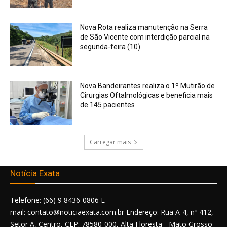
Nova Rota realiza manutenção na Serra
de São Vicente com interdição parcial na
segunda-feira (10)
Nova Bandeirantes realiza o 1º Mutirão de
Cirurgias Oftalmológicas e beneficia mais
de 145 pacientes
Carregar mais
Notícia Exata
Telefone: (66) 9 8436-0806 E-
mail: contato@noticiaexata.com.br Endereço: Rua A-4, nº 412,
Setor A, Centro, CEP: 78580-000, Alta Floresta - Mato Grosso