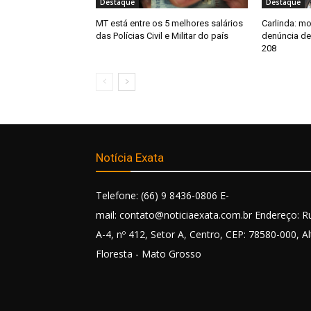
Destaque
Destaque
MT está entre os 5 melhores salários
Carlinda: m
das Polícias Civil e Militar do país
denúncia de
208
Notícia Exata
Telefone: (66) 9 8436-0806 E-
mail: contato@noticiaexata.com.br Endereço: R
A-4, nº 412, Setor A, Centro, CEP: 78580-000, Al
Floresta - Mato Grosso