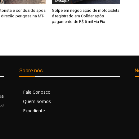
Destaque
otorista é conduzido após
Golpe em negociação de motocicleta
 direção perigosa na MT-
é registrado em Colíder após
pagamento de R$ 6 mil via Pix
Sobre nós
N
Fale Conosco
ua
Quem Somos
ta
Expediente