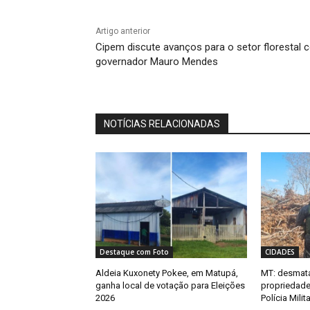
Artigo anterior
Cipem discute avanços para o setor florestal
governador Mauro Mendes
NOTÍCIAS RELACIONADAS
Destaque com Foto
CIDADES
Aldeia Kuxonety Pokee, em Matupá,
MT: desmata
ganha local de votação para Eleições
propriedade 
2026
Polícia Mili