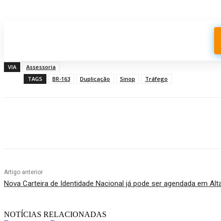
Participe do nosso grupo de Whatsapp
VIA
Assessoria
TAGS
BR-163
Duplicação
Sinop
Tráfego
Compartilhado
Artigo anterior
Nova Carteira de Identidade Nacional já pode ser agendada em Alt
NOTÍCIAS RELACIONADAS