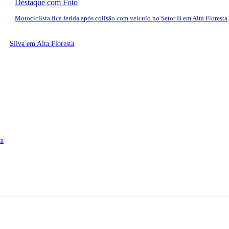
Destaque com Foto
Motociclista fica ferida após colisão com veículo no Setor B em Alta Floresta
Silva em Alta Floresta
ta
ereço: Rua A-4, nº 412, Setor A, Centro, CEP: 78580-000, Alta Flore