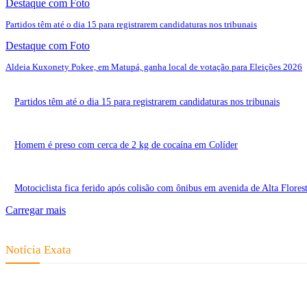
Destaque com Foto
Partidos têm até o dia 15 para registrarem candidaturas nos tribunais
Destaque com Foto
Aldeia Kuxonety Pokee, em Matupá, ganha local de votação para Eleições 2026
Partidos têm até o dia 15 para registrarem candidaturas nos tribunais
Homem é preso com cerca de 2 kg de cocaína em Colíder
Motociclista fica ferido após colisão com ônibus em avenida de Alta Flores
Carregar mais
Notícia Exata
Telefone: (66) 9 8436-0806 E-mail: contato@noticiaexata.com.br End