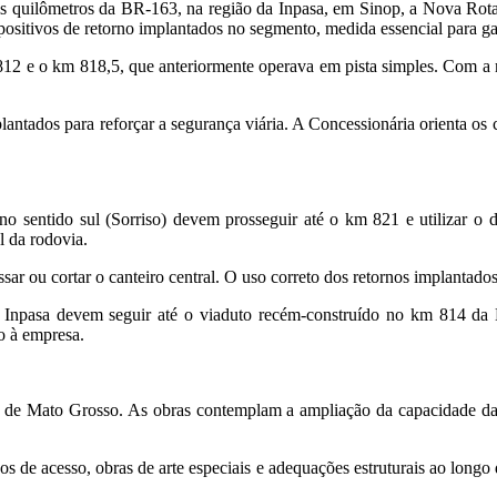
s quilômetros da BR-163, na região da Inpasa, em Sinop, a Nova Rota 
positivos de retorno implantados no segmento, medida essencial para ga
 812 e o km 818,5, que anteriormente operava em pista simples. Com a 
antados para reforçar a segurança viária. A Concessionária orienta os
no sentido sul (Sorriso) devem prosseguir até o km 821 e utilizar o d
l da rodovia.
 ou cortar o canteiro central. O uso correto dos retornos implantados 
 Inpasa devem seguir até o viaduto recém-construído no km 814 da BR
so à empresa.
 de Mato Grosso. As obras contemplam a ampliação da capacidade da r
s de acesso, obras de arte especiais e adequações estruturais ao longo