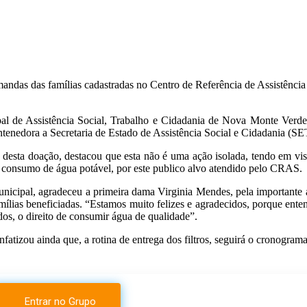
ndas das famílias cadastradas no Centro de Referência de Assistência
ipal de Assistência Social, Trabalho e Cidadania de Nova Monte Verde
edora a Secretaria de Estado de Assistência Social e Cidadania (SET
a desta doação, destacou que esta não é uma ação isolada, tendo em v
e consumo de água potável, por este publico alvo atendido pelo CRAS.
icipal, agradeceu a primeira dama Virginia Mendes, pela importante aç
amílias beneficiadas. “Estamos muito felizes e agradecidos, porque e
dos, o direito de consumir água de qualidade”.
enfatizou ainda que, a rotina de entrega dos filtros, seguirá o crono
Entrar no Grupo