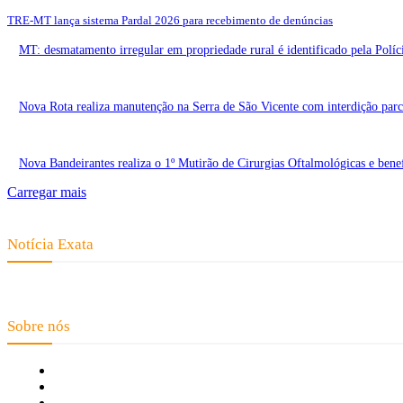
TRE-MT lança sistema Pardal 2026 para recebimento de denúncias
MT: desmatamento irregular em propriedade rural é identificado pela Políc
Nova Rota realiza manutenção na Serra de São Vicente com interdição parci
Nova Bandeirantes realiza o 1º Mutirão de Cirurgias Oftalmológicas e benef
Carregar mais
Notícia Exata
Telefone: (66) 9 8436-0806 E-mail: contato@noticiaexata.com.br End
Sobre nós
Fale Conosco
Quem Somos
Expediente