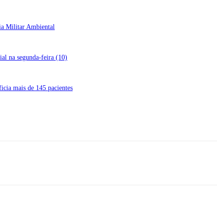
ia Militar Ambiental
al na segunda-feira (10)
icia mais de 145 pacientes
ereço: Rua A-4, nº 412, Setor A, Centro, CEP: 78580-000, Alta Flore