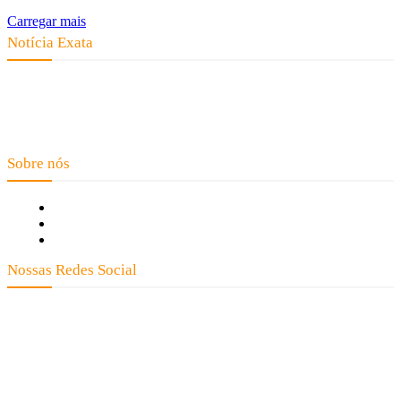
Carregar mais
Notícia Exata
Telefone: (66) 9 8436-0806 E-mail: contato@noticiaexata.com.br
Endereço: Rua A-4, nº 412, Setor A, Centro, CEP: 78580-000, Alta
Floresta - Mato Grosso
Sobre nós
Fale Conosco
Quem Somos
Expediente
Nossas Redes Social
Clay José Frantz ME - CNPJ: 13.321.695/0001-55 2023 Todos os direitos