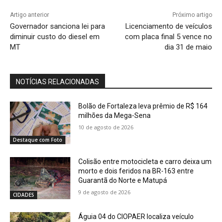
Artigo anterior
Próximo artigo
Governador sanciona lei para
Licenciamento de veículos
diminuir custo do diesel em
com placa final 5 vence no
MT
dia 31 de maio
NOTÍCIAS RELACIONADAS
Bolão de Fortaleza leva prêmio de R$ 164
milhões da Mega-Sena
10 de agosto de 2026
Destaque com Foto
Colisão entre motocicleta e carro deixa um
morto e dois feridos na BR-163 entre
Guarantã do Norte e Matupá
9 de agosto de 2026
CIDADES
Águia 04 do CIOPAER localiza veículo