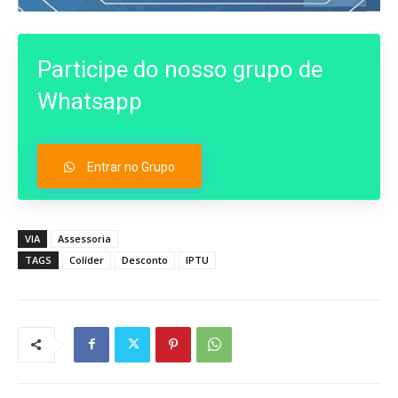
Participe do nosso grupo de
Whatsapp
Entrar no Grupo
VIA
Assessoria
TAGS
Colíder
Desconto
IPTU