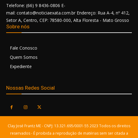
Telefone: (66) 9 8436-0806 E-
mail: contato@noticiaexata.com.br Endereço: Rua A-4, nº 412,
Setor A, Centro, CEP: 78580-000, Alta Floresta - Mato Grosso
Sobre nós
Fale Conosco
Quem Somos
Expediente
Nossas Redes Social
Clay José Frantz ME - CNPJ: 13.321.695/0001-55 2023 Todos os direitos
reservados - É proibida a reprodução de matérias sem ser citada a