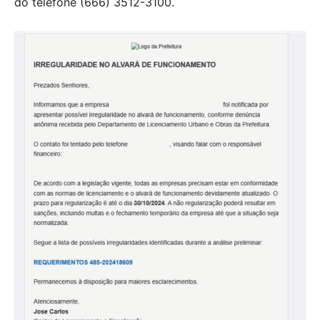
do telefone (666) 3512-3100.