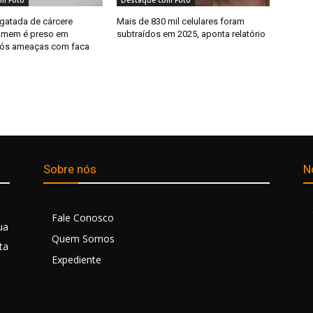
m Foto
Destaque com Foto
sgatada de cárcere
Mais de 830 mil celulares foram
homem é preso em
subtraídos em 2025, aponta relatório
pós ameaças com faca
Sobre nós
N
Fale Conosco
ua
Quem Somos
ta
Expediente