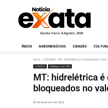
Quinta-Feira, 6 Agosto, 2026
ÍNICIO
AGRONEGÓCIOS
CIDADES
CULTUR
Início
CIDADES
MT: hidrelétrica é condenada e tem
CIDADES
Destaque com Foto
MT: hidrelétrica 
bloqueados no val
20 de fevereiro de 2025