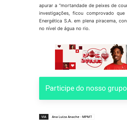
apurar a “mortandade de peixes de couro
investigações, ficou comprovado que
Energética S.A. em plena piracema, co
no nível de água no rio.
Participe do nosso grup
VIA
Ana Luíza Anache - MPMT