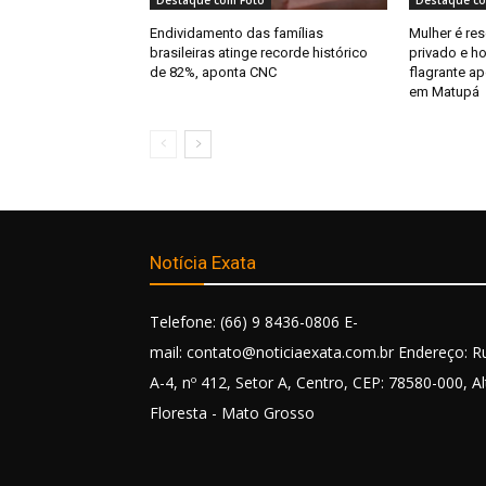
Destaque com Foto
Destaque co
Endividamento das famílias
Mulher é re
brasileiras atinge recorde histórico
privado e 
de 82%, aponta CNC
flagrante a
em Matupá
Notícia Exata
Telefone: (66) 9 8436-0806 E-
mail: contato@noticiaexata.com.br Endereço: R
A-4, nº 412, Setor A, Centro, CEP: 78580-000, Al
Floresta - Mato Grosso