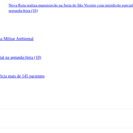
Nova Rota realiza manutenção na Serra de São Vicente com interdição parcial
segunda-feira (10)
ia Militar Ambiental
al na segunda-feira (10)
icia mais de 145 pacientes
Rua A-4, nº 412, Setor A, Centro, CEP: 78580-000, Alta Floresta - Mato Gros