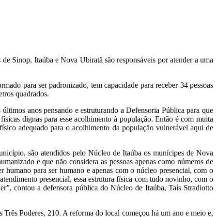
 de Sinop, Itaúba e Nova Ubiratã são responsáveis por atender a uma
formado para ser padronizado, tem capacidade para receber 34 pessoas
etros quadrados.
 últimos anos pensando e estruturando a Defensoria Pública para que
s físicas dignas para esse acolhimento à população. Então é com muita
físico adequado para o acolhimento da população vulnerável aqui de
unicípio, são atendidos pelo Núcleo de Itaúba os munícipes de Nova
o humanizado e que não considera as pessoas apenas como números de
ser humano para ser humano e apenas com o núcleo presencial, com o
e atendimento presencial, essa estrutura física com tudo novinho, com o
er”, contou a defensora pública do Núcleo de Itaúba, Taís Stradiotto
os Três Poderes, 210. A reforma do local começou há um ano e meio e,