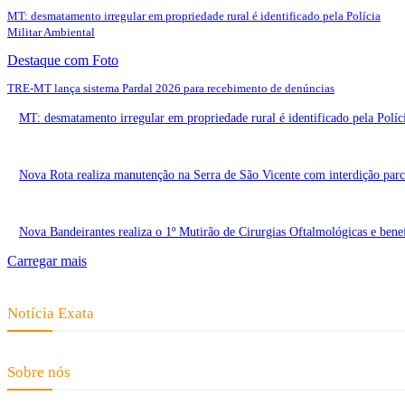
MT: desmatamento irregular em propriedade rural é identificado pela Polícia
Militar Ambiental
Destaque com Foto
TRE-MT lança sistema Pardal 2026 para recebimento de denúncias
MT: desmatamento irregular em propriedade rural é identificado pela Políc
Nova Rota realiza manutenção na Serra de São Vicente com interdição parci
Nova Bandeirantes realiza o 1º Mutirão de Cirurgias Oftalmológicas e benef
Carregar mais
Notícia Exata
Telefone: (66) 9 8436-0806 E-mail: contato@noticiaexata.com.br Endereço: 
Sobre nós