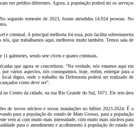
avam em prédios diferentes. Agora, a população poderá ter os serviços
 No segundo semestre de 2023, foram atendidas 14.924 pessoas. No
tos.
e criminal. A principal melhoria foi essa, pois facilita sobremaneira
a nós, que trabalhamos aqui, melhorou muito também. Temos sala de
11 gabinetes, sendo sete cíveis e quatro criminais.
écadas que agora se concretizou. “Na verdade, nós estamos aqui em
por vários aspectos, nós conseguimos, hoje, enfim, entregar para a
 local digno, onde o trabalho da Defensoria poderá ser realizado de
 alcançados como deve ser”.
á no Centro da cidade, na rua Rio Grande do Sul, 1071. Ele tem área
ões de novos núcleos e novas instalações no biênio 2023-2024. É a
evando para a população do estado de Mato Grosso, para a população
ente vem aí com muito mais intensidade, com muito mais núcleos para
ualidade para o atendimento e acolhimento à população do estado de