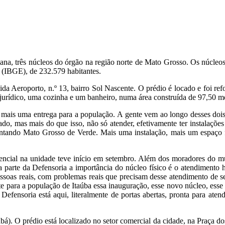
na, três núcleos do órgão na região norte de Mato Grosso. Os núcleos
a (IBGE), de 232.579 habitantes.
a Aeroporto, n.º 13, bairro Sol Nascente. O prédio é locado e foi re
 jurídico, uma cozinha e um banheiro, numa área construída de 97,50 m
 mais uma entrega para a população. A gente vem ao longo desses dois
ado, mas mais do que isso, não só atender, efetivamente ter instalaçõe
 Pintando Mato Grosso de Verde. Mais uma instalação, mais um espaço 
sencial na unidade teve início em setembro. Além dos moradores do m
 parte da Defensoria a importância do núcleo físico é o atendiment
ssoas reais, com problemas reais que precisam desse atendimento de 
ante para a população de Itaúba essa inauguração, esse novo núcleo, ess
efensoria está aqui, literalmente de portas abertas, pronta para atend
á). O prédio está localizado no setor comercial da cidade, na Praça d