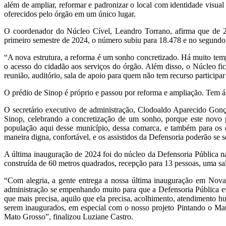
além de ampliar, reformar e padronizar o local com identidade visual
oferecidos pelo órgão em um único lugar.
O coordenador do Núcleo Cível, Leandro Torrano, afirma que de 2
primeiro semestre de 2024, o número subiu para 18.478 e no segundo
“A nova estrutura, a reforma é um sonho concretizado. Há muito tempo
o acesso do cidadão aos serviços do órgão. Além disso, o Núcleo 
reunião, auditório, sala de apoio para quem não tem recurso participar 
O prédio de Sinop é próprio e passou por reforma e ampliação. Tem ár
O secretário executivo de administração, Clodoaldo Aparecido Gon
Sinop, celebrando a concretização de um sonho, porque este novo p
população aqui desse município, dessa comarca, e também para os de
maneira digna, confortável, e os assistidos da Defensoria poderão se 
A última inauguração de 2024 foi do núcleo da Defensoria Pública n
construída de 60 metros quadrados, recepção para 13 pessoas, uma sala
“Com alegria, a gente entrega a nossa última inauguração em Nova
administração se empenhando muito para que a Defensoria Pública e
que mais precisa, aquilo que ela precisa, acolhimento, atendimento
serem inaugurados, em especial com o nosso projeto Pintando o Mat
Mato Grosso”, finalizou Luziane Castro.