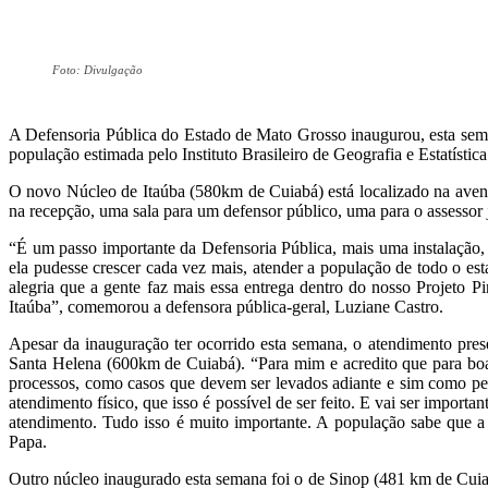
Foto: Divulgação
A Defensoria Pública do Estado de Mato Grosso inaugurou, esta sema
população estimada pelo Instituto Brasileiro de Geografia e Estatístic
O novo Núcleo de Itaúba (580km de Cuiabá) está localizado na avenid
na recepção, uma sala para um defensor público, uma para o assessor
“É um passo importante da Defensoria Pública, mais uma instalação,
ela pudesse crescer cada vez mais, atender a população de todo o est
alegria que a gente faz mais essa entrega dentro do nosso Projeto
Itaúba”, comemorou a defensora pública-geral, Luziane Castro.
Apesar da inauguração ter ocorrido esta semana, o atendimento pre
Santa Helena (600km de Cuiabá). “Para mim e acredito que para boa
processos, como casos que devem ser levados adiante e sim como pe
atendimento físico, que isso é possível de ser feito. E vai ser import
atendimento. Tudo isso é muito importante. A população sabe que a D
Papa.
Outro núcleo inaugurado esta semana foi o de Sinop (481 km de Cuiab