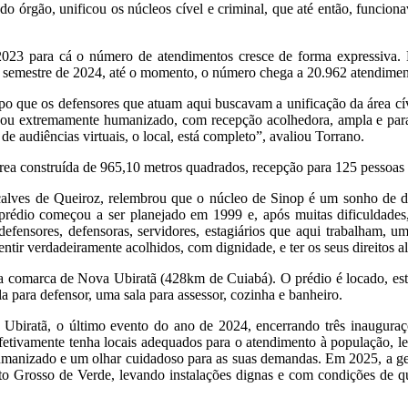
 do órgão, unificou os núcleos cível e criminal, que até então, funcion
023 para cá o número de atendimentos cresce de forma expressiva.
 semestre de 2024, até o momento, o número chega a 20.962 atendimen
 que os defensores que atuam aqui buscavam a unificação da área cível 
ficou extremamente humanizado, com recepção acolhedora, ampla e par
de audiências virtuais, o local, está completo”, avaliou Torrano.
ea construída de 965,10 metros quadrados, recepção para 125 pessoas e 
çalves de Queiroz, relembrou que o núcleo de Sinop é um sonho de d
rédio começou a ser planejado em 1999 e, após muitas dificuldades, 
fensores, defensoras, servidores, estagiários que aqui trabalham, um
sentir verdadeiramente acolhidos, com dignidade, e ter os seus direitos
a comarca de Nova Ubiratã (428km de Cuiabá). O prédio é locado, est
 para defensor, uma sala para assessor, cozinha e banheiro.
 Ubiratã, o último evento do ano de 2024, encerrando três inauguraç
fetivamente tenha locais adequados para o atendimento à população, l
 humanizado e um olhar cuidadoso para as suas demandas. Em 2025, a g
o Grosso de Verde, levando instalações dignas e com condições de q