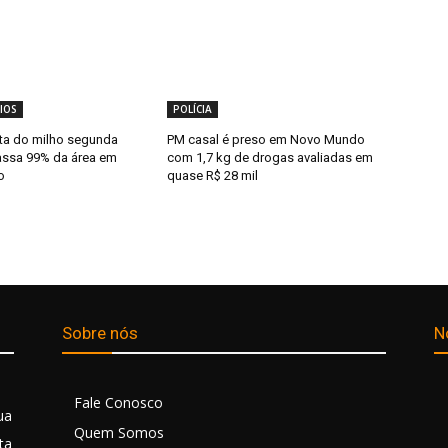
IOS
POLÍCIA
ita do milho segunda
PM casal é preso em Novo Mundo
passa 99% da área em
com 1,7 kg de drogas avaliadas em
o
quase R$ 28 mil
Sobre nós
N
Fale Conosco
ua
Quem Somos
ta