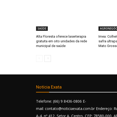
SAÚDE
AGRONEGÓC
Alta Floresta oferece laserterapia
Imea: Colhe
gratuita em oito unidades da rede
safra ultra
municipal de saúde
Mato Gross
Notícia Exata
Telefone: (66) 9 8436-0806 E-
mail: contato@noticiaexata.com.br Endereço: R
A-4, nº 412, Setor A, Centro, CEP: 78580-000, Al