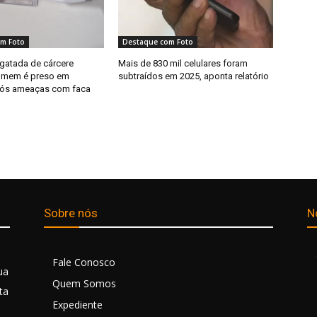
m Foto
Destaque com Foto
sgatada de cárcere
Mais de 830 mil celulares foram
homem é preso em
subtraídos em 2025, aponta relatório
pós ameaças com faca
Sobre nós
N
Fale Conosco
ua
Quem Somos
ta
Expediente