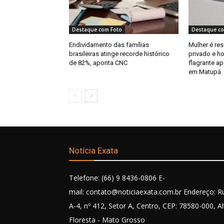
Destaque com Foto
Destaque co
Endividamento das famílias
Mulher é re
brasileiras atinge recorde histórico
privado e 
de 82%, aponta CNC
flagrante a
em Matupá
Notícia Exata
Telefone: (66) 9 8436-0806 E-
mail: contato@noticiaexata.com.br Endereço: R
A-4, nº 412, Setor A, Centro, CEP: 78580-000, Al
Floresta - Mato Grosso