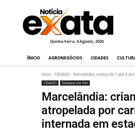
Quinta-Feira, 6 Agosto, 2026
ÍNICIO
AGRONEGÓCIOS
CIDADES
CULTUR
Início
CIDADES
Marcelândia: criança de 1 ano é atr
CIDADES
Destaque com Foto
Marcelândia: cria
atropelada por car
internada em esta