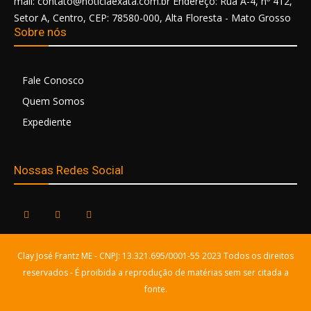
mail: contato@noticiaexata.com.br Endereço: Rua A-4, nº 412,
Setor A, Centro, CEP: 78580-000, Alta Floresta - Mato Grosso
Sobre nós
Fale Conosco
Quem Somos
Expediente
Nossas Redes Social
Clay José Frantz ME - CNPJ: 13.321.695/0001-55 2023 Todos os direitos
reservados - É proibida a reprodução de matérias sem ser citada a
fonte.