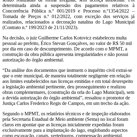
determinada ainda a suspensão dos pagamentos relativos à
Concorrência Pública n.º 001/2019 e Processo n.º1354/2022 –
Tomada de Preços n.º 012/2022, com exceção dos serviços já
realizados, relacionados a decoração natalina do Lago Municipal
(Contrato n.º 199/2023 de 21/11/2023).
Na decisão, o juiz Guilherme Carlos Kotovicz estabeleceu multa
pessoal ao prefeito, Érico Stevan Gonçalves, no valor de R$ 50 mil
por dia em caso de descumprimento. De acordo com o MPMT, a
construção da obra pública apresenta irregularidades e não possui
autorização do órgão ambiental.
“Da análise dos documentos que instruem o inquérito civil extrai-se
que o ente municipal, de maneira totalmente negligente em relação
aos limites estabelecidos nas licenças emitidas e em total desrespeito
a legislação ambiental pertinente, deu prosseguimento e realizou
obras complementares, (construção da orla do Lago Municipal), sem
a devida autorização do órgão ambiental”, ressaltou o promotor de
Justiça Carlos Frederico Regis de Campos, em um trecho da ação.
Segundo o MPMT, os relatórios técnicos e de inspeção elaborados
pela Secretaria Estadual de Meio ambiente (Sema) no local foram
claros em apontar que as licenças inicialmente expedidas foram
exclusivamente para a implantação do lago, englobando aspectos
como escavação, canais, vertedouros, compensação ambiental,