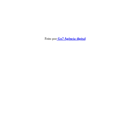
Clay José Frantz ME - CNPJ: 13.321.695/0001-55 2023 Todos os direitos reservados - É
proibida a reprodução de matérias sem ser citada a fonte.
Feito por
Go7 Agência digital