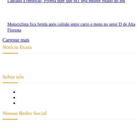
Lançado à reeleição, Pivetta quer que MT seja melhor estado do BR
Motociclista fica ferida após colisão entre carro e moto no setor D de Alta
Floresta
Carregar mais
Notícia Exata
Telefone: (66) 9 8436-0806 E-mail: contato@noticiaexata.com.br
Endereço: Rua A-4, nº 412, Setor A, Centro, CEP: 78580-000, Alta Floresta
- Mato Grosso
Sobre nós
Fale Conosco
Quem Somos
Expediente
Nossas Redes Social