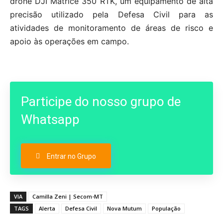
drone DJI Matrice 350 RTK, um equipamento de alta
precisão utilizado pela Defesa Civil para as
atividades de monitoramento de áreas de risco e
apoio às operações em campo.
Participe do nosso grupo de
Whatsapp
Entrar no Grupo
VIA
Camilla Zeni | Secom-MT
TAGS
Alerta
Defesa Civil
Nova Mutum
População