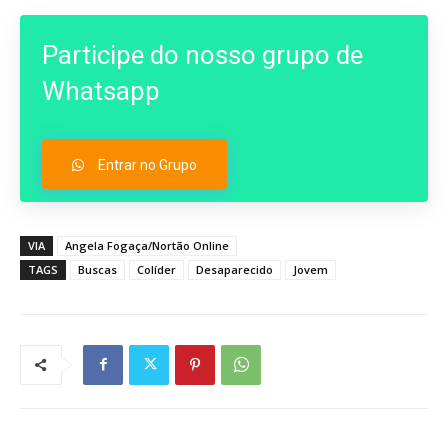
Participe do nosso grupo de
Whatsapp
Entrar no Grupo
VIA
Angela Fogaça/Nortão Online
TAGS
Buscas
Colíder
Desaparecido
Jovem