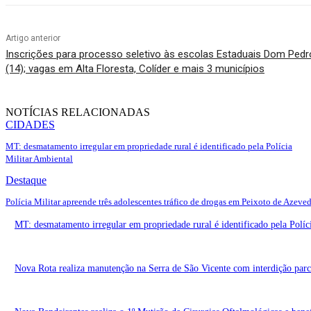
Artigo anterior
Inscrições para processo seletivo às escolas Estaduais Dom Pe
(14); vagas em Alta Floresta, Colíder e mais 3 municípios
NOTÍCIAS RELACIONADAS
CIDADES
MT: desmatamento irregular em propriedade rural é identificado pela Polícia
Militar Ambiental
Destaque
Polícia Militar apreende três adolescentes tráfico de drogas em Peixoto de Azeve
MT: desmatamento irregular em propriedade rural é identificado pela Políc
Nova Rota realiza manutenção na Serra de São Vicente com interdição parci