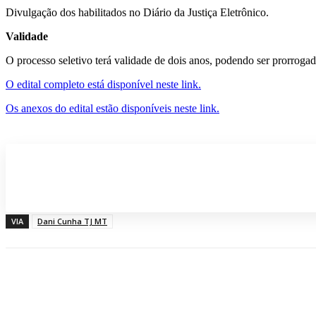
Divulgação dos habilitados no Diário da Justiça Eletrônico.
Validade
O processo seletivo terá validade de dois anos, podendo ser prorroga
O edital completo está disponível neste link.
Os anexos do edital estão disponíveis neste link.
Participe do nosso grupo de Whatsap
VIA
Dani Cunha TJ MT
Compartilhado