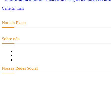
Nova Bandeirantes realiza o 1º Mutirão de Cirurgias Oftalmológicas e benef
Carregar mais
Notícia Exata
Telefone: (66) 9 8436-0806 E-mail: contato@noticiaexata.com.br Endereço: 
Sobre nós
Fale Conosco
Quem Somos
Expediente
Nossas Redes Social
Clay José Frantz ME - CNP