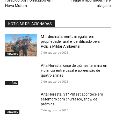
foragido por homicídios em
reage à abordagem e é
Nova Mutum
alvejado
NOTÍCIAS RELACIONADAS
MT: desmatamento irregular em
propriedade rural é identificado pela
Polícia Militar Ambiental
7 de agosto de 2026
CIDADES
Alta Floresta: crise de ciúmes termina em
violência entre casal e apreensão de
quatro armas
7 de agosto de 2026
POLÍCIA
Alta Floresta: 31ª Prifest acontece em
setembro com churrasco, show de
prêmios
7 de agosto de 2026
CIDADES