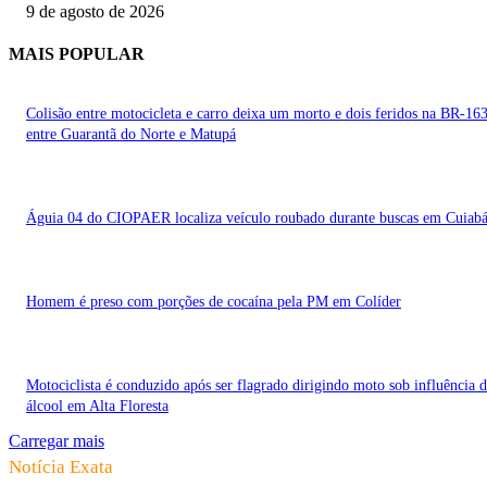
9 de agosto de 2026
MAIS POPULAR
Colisão entre motocicleta e carro deixa um morto e dois feridos na BR-16
entre Guarantã do Norte e Matupá
Águia 04 do CIOPAER localiza veículo roubado durante buscas em Cuiab
Homem é preso com porções de cocaína pela PM em Colíder
Motociclista é conduzido após ser flagrado dirigindo moto sob influência 
álcool em Alta Floresta
Carregar mais
Notícia Exata