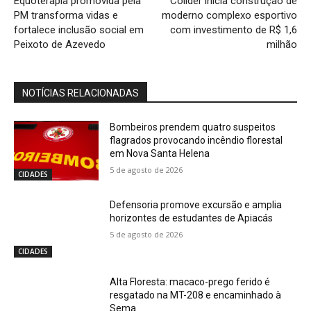
Equoterapia promovida pela
Colíder inicia construção de
PM transforma vidas e
moderno complexo esportivo
fortalece inclusão social em
com investimento de R$ 1,6
Peixoto de Azevedo
milhão
NOTÍCIAS RELACIONADAS
Bombeiros prendem quatro suspeitos
flagrados provocando incêndio florestal
em Nova Santa Helena
5 de agosto de 2026
CIDADES
Defensoria promove excursão e amplia
horizontes de estudantes de Apiacás
5 de agosto de 2026
CIDADES
Alta Floresta: macaco-prego ferido é
resgatado na MT-208 e encaminhado à
Sema