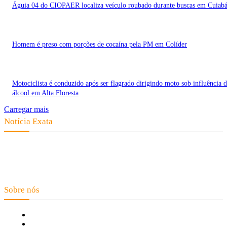
Águia 04 do CIOPAER localiza veículo roubado durante buscas em Cuiab
Homem é preso com porções de cocaína pela PM em Colíder
Motociclista é conduzido após ser flagrado dirigindo moto sob influência 
álcool em Alta Floresta
Carregar mais
Notícia Exata
Telefone: (66) 9 8436-0806 E-mail: contato@noticiaexata.com.br
Endereço: Rua A-4, nº 412, Setor A, Centro, CEP: 78580-000, Alta
Floresta - Mato Grosso
Sobre nós
Fale Conosco
Quem Somos