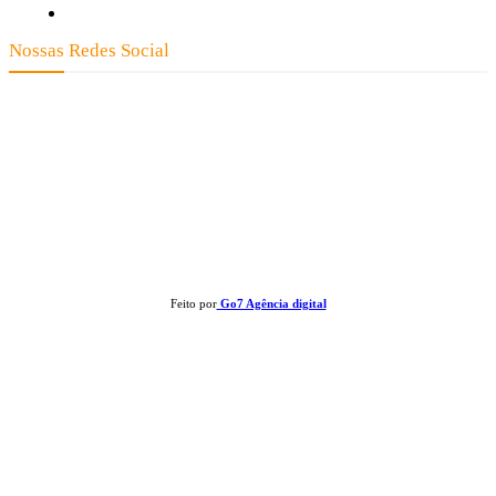
Expediente
Nossas Redes Social
Clay José Frantz ME - CNPJ: 13.321.695/0001-55 2023 Todos os direitos
reservados - É proibida a reprodução de matérias sem ser citada a fonte.
Feito por
Go7 Agência digital