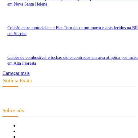
em Nova Santa Helena
Colisão entre motocicleta e Fiat Toro deixa um morto e dois feridos na B
em Sorriso
Galões de combustível e tochas são encontrados em área atingida por incên
em Alta Floresta
Carregar mais
Notícia Exata
Telefone: (66) 9 8436-0806 E-mail: contato@noticiaexata.com.br
Endereço: Rua A-4, nº 412, Setor A, Centro, CEP: 78580-000, Alta Floresta
- Mato Grosso
Sobre nós
Fale Conosco
Quem Somos
Expediente