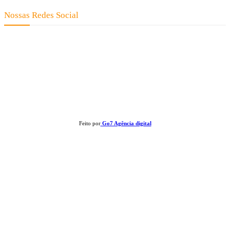
Nossas Redes Social
Clay José Frantz ME - CNPJ: 13.321.695/0001-55 2023 Todos os direitos reservados - É
proibida a reprodução de matérias sem ser citada a fonte.
Feito por
Go7 Agência digital