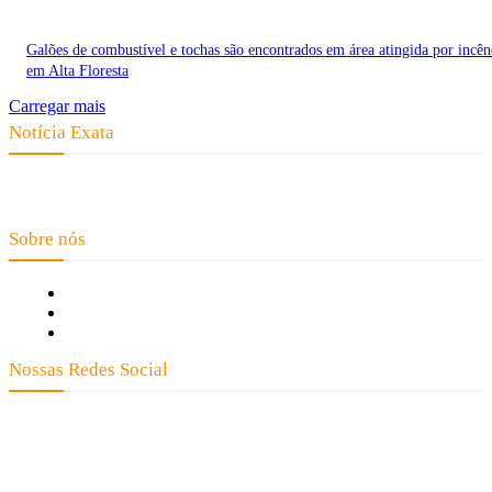
Galões de combustível e tochas são encontrados em área atingida por incên
em Alta Floresta
Carregar mais
Notícia Exata
Telefone: (66) 9 8436-0806 E-mail: contato@noticiaexata.com.br
Endereço: Rua A-4, nº 412, Setor A, Centro, CEP: 78580-000, Alta Floresta
- Mato Grosso
Sobre nós
Fale Conosco
Quem Somos
Expediente
Nossas Redes Social