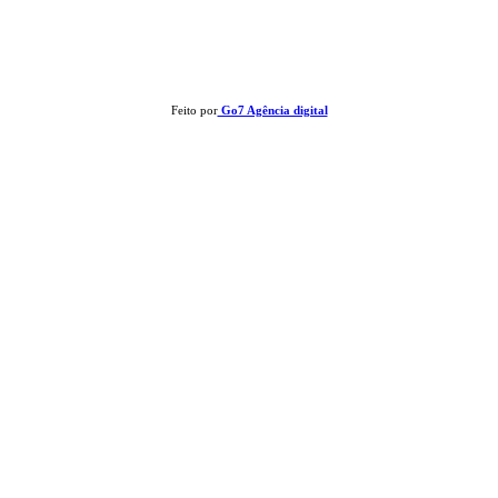
Clay José Frantz ME - CNPJ: 13.321.695/0001-55 2023 Todos os direitos reservados - É
proibida a reprodução de matérias sem ser citada a fonte.
Feito por
Go7 Agência digital