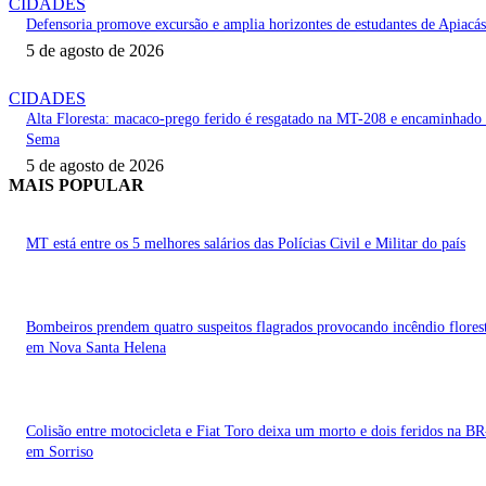
CIDADES
Defensoria promove excursão e amplia horizontes de estudantes de Apiacás
5 de agosto de 2026
CIDADES
Alta Floresta: macaco-prego ferido é resgatado na MT-208 e encaminhado
Sema
5 de agosto de 2026
MAIS POPULAR
MT está entre os 5 melhores salários das Polícias Civil e Militar do país
Bombeiros prendem quatro suspeitos flagrados provocando incêndio flores
em Nova Santa Helena
Colisão entre motocicleta e Fiat Toro deixa um morto e dois feridos na B
em Sorriso