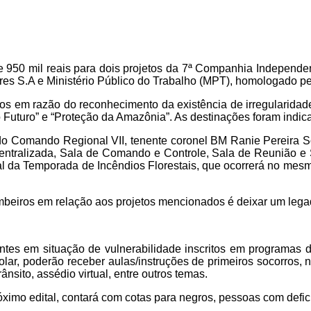
de 950 mil reais para dois projetos da 7ª Companhia Independen
ires S.A e Ministério Público do Trabalho (MPT), homologado pe
ivos em razão do reconhecimento da existência de irregularidad
o Futuro” e “Proteção da Amazônia”. As destinações foram indi
 Comando Regional VII, tenente coronel BM Ranie Pereira So
entralizada, Sala de Comando e Controle, Sala de Reunião e 
al da Temporada de Incêndios Florestais, que ocorrerá no mesm
mbeiros em relação aos projetos mencionados é deixar um lega
ntes em situação de vulnerabilidade inscritos em programas 
colar, poderão receber aulas/instruções de primeiros socorros,
nsito, assédio virtual, entre outros temas.
óximo edital, contará com cotas para negros, pessoas com defic