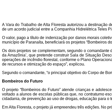
A Vara do Trabalho de Alta Floresta autorizou a destinação 
de um acordo judicial entre a Companhia Hidrelétrica Teles P
O valor, pago a título de indenização por danos morais colet
município de Paranaíta, beneficiará os projetos “Bombeiros d
Os dois projetos se complementam, segundo o comandante do
da Amazônia’, que pretende construir Sala de Situação Desc
operações de incêndio florestal, conforme o Plano Operacion
de recursos e otimização do espaço”, explicou.
Segundo o comandante, “o principal objetivo do Corpo de Bo
Bombeiros do Futuro
O projeto “Bombeiros do Futuro” atende crianças e adolesce
voltado a alunos de escolas públicas que, no contraturno es
cidadania, de prevenção ao uso de drogas, educação para o trâ
Em Alta Floresta, o projeto já empreendeu três edições. No pr