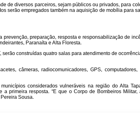
 de diversos parceiros, sejam públicos ou privados, para coloc
ados serão empregados também na aquisição de mobília para sala
a prevenção, preparação, resposta e responsabilização de incê
eirantes, Paranaíta e Alta Floresta.
T, serão construídas quatro salas para atendimento de ocorrên
cetes, câmeras, radiocomunicadores, GPS, computadores, t
municípios considerados vulneráveis na região do Alta Tapa
 a primeira resposta. “E que o Corpo de Bombeiros Militar, 
 Pereira Sousa.
p