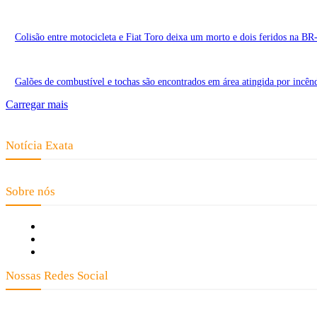
Colisão entre motocicleta e Fiat Toro deixa um morto e dois feridos na B
Galões de combustível e tochas são encontrados em área atingida por incên
Carregar mais
Notícia Exata
Telefone: (66) 9 8436-0806 E-mail: contato@noticiaexata.com.br Endereço: 
Sobre nós
Fale Conosco
Quem Somos
Expediente
Nossas Redes Social