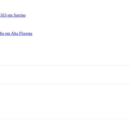
R-163 em Sorriso
dio em Alta Floresta
Rua A-4, nº 412, Setor A, Centro, CEP: 78580-000, Alta Floresta - Mato Gros