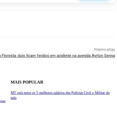
Próximo artigo
a Floresta: dois ficam feridos em acidente na avenida Ayrton Senna
MAIS POPULAR
MT está entre os 5 melhores salários das Polícias Civil e Militar do
país
Sema