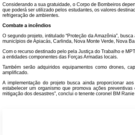
Considerando a sua gratuidade, o Corpo de Bombeiros depende
que poderá ser utilizado pelos estudantes, os valores destin
refrigeração de ambientes.
Combate a incêndios
O segundo projeto, intitulado “Proteção da Amazônia”, busca 
municípios de Apiacás, Carlinda, Nova Monte Verde, Nova Band
Com o recurso destinado pelo pela Justiça do Trabalho e MP
a entidades componentes das Forças Armadas locais.
Também serão adquiridos equipamentos como drones, capa
amplificado.
A implementação do projeto busca ainda proporcionar aos 
estabelecer um organismo que promova ações preventivas e
mitigação dos desastres”, conclui o tenente coronel BM Ranie
Participe do nosso grupo de Whatsap