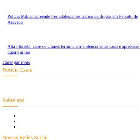
Polícia Militar apreende três adolescentes tráfico de drogas em Peixoto de
Azevedo
Alta Floresta: crise de ciúmes termina em violência entre casal e apreensão
quatro armas
Carregar mais
Notícia Exata
Telefone: (66) 9 8436-0806 E-mail: contato@noticiaexata.com.br
Endereço: Rua A-4, nº 412, Setor A, Centro, CEP: 78580-000, Alta Floresta
- Mato Grosso
Sobre nós
Fale Conosco
Quem Somos
Expediente
Nossas Redes Social