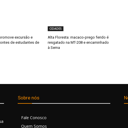
CIDADES
promove excursão e
Alta Floresta: macaco-prego ferido é
zontes de estudantes de
resgatado na MT-208 e encaminhado
à Sema
Sobre nós
N
Fale Conosco
ua
Quem Somos