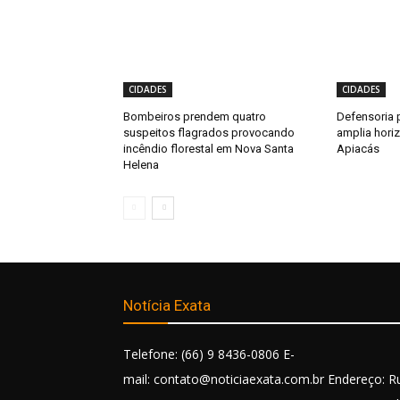
CIDADES
CIDADES
Bombeiros prendem quatro
Defensoria 
suspeitos flagrados provocando
amplia hori
incêndio florestal em Nova Santa
Apiacás
Helena
Notícia Exata
Telefone: (66) 9 8436-0806 E-
mail: contato@noticiaexata.com.br Endereço: R