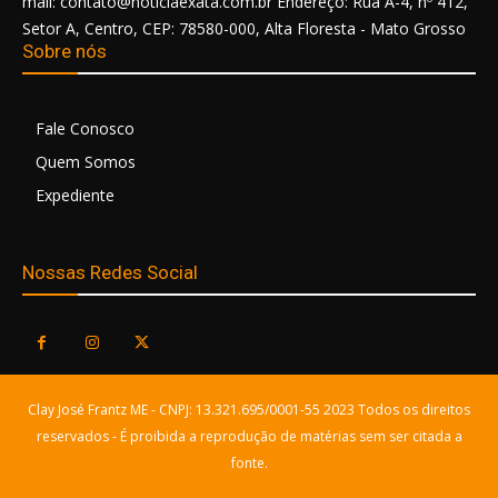
mail: contato@noticiaexata.com.br Endereço: Rua A-4, nº 412,
Setor A, Centro, CEP: 78580-000, Alta Floresta - Mato Grosso
Sobre nós
Fale Conosco
Quem Somos
Expediente
Nossas Redes Social
Clay José Frantz ME - CNPJ: 13.321.695/0001-55 2023 Todos os direitos
reservados - É proibida a reprodução de matérias sem ser citada a
fonte.